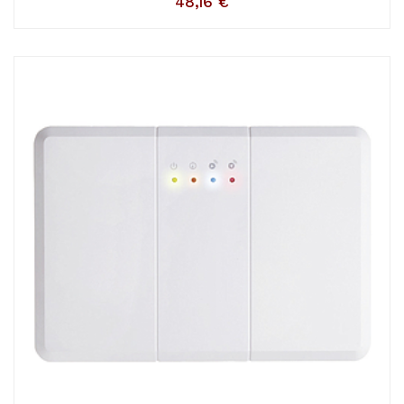
48,16
€