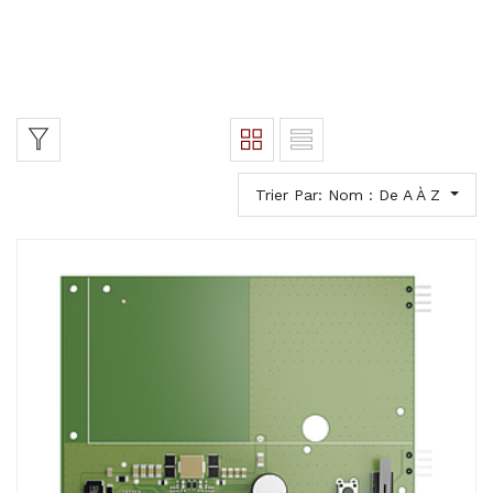
Trier Par: Nom : De A À Z