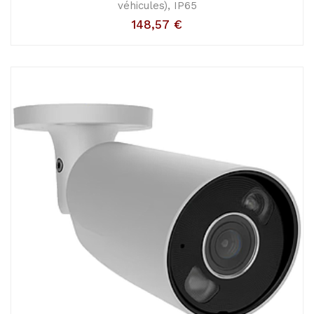
véhicules), IP65
148,57
€