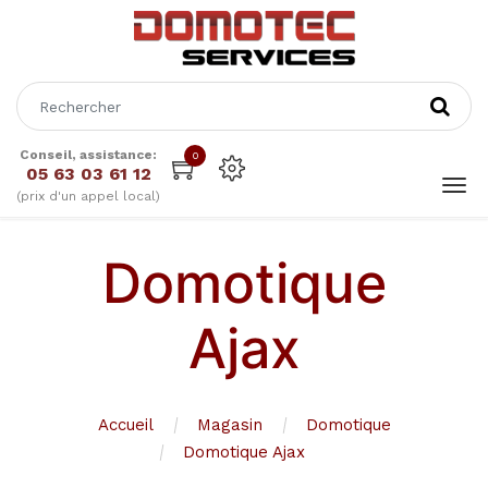
Conseil, assistance:
0
05 63 03 61 12
(prix d'un appel local)
Domotique
Ajax
Accueil
Magasin
Domotique
Domotique Ajax