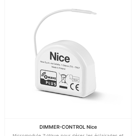
DIMMER-CONTROL Nice
Micromodule Z-Wave pour gérer les éclairages et