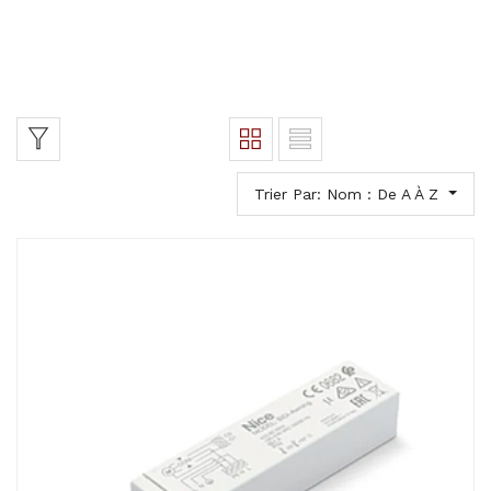
Trier Par: Nom : De A À Z