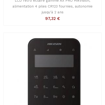
LCD rétro éclairé gamme AX PRO HikVision,
alimentation 4 piles CR123 fournies, autonomie
jusqu'à 2 ans
97,32
€