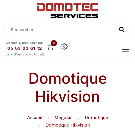
Conseil, assistance:
0
05 63 03 61 12
(prix d'un appel local)
Domotique
Hikvision
Accueil
Magasin
Domotique
Domotique Hikvision