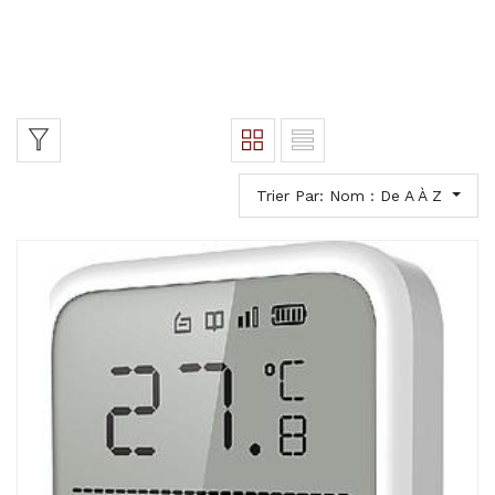
Trier Par: Nom : De A À Z