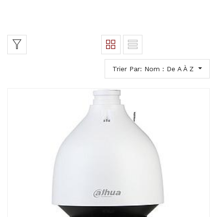
Trier Par: Nom : De A À Z