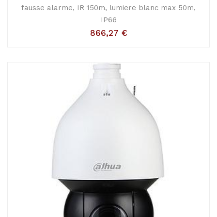
fausse alarme, IR 150m, lumiere blanc max 50m,
IP66
866,27
€