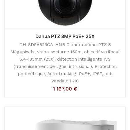
Dahua PTZ 8MP PoE+ 25X
DH-SD5A825GA-HNR Caméra dôme PTZ 8
Mégapixels, vision nocturne 150m, objectif varifocal
5,4-135mm (25X), détection intelligente IVS
(franchissement de ligne, intrusion...), Protection
périmétrique, Auto-tracking, PoE+, IP67, anti
vandale IK10
1 167,00
€