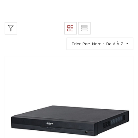
Trier Par: Nom : De A À Z