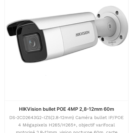
HIKVision bullet POE 4MP 2,8-12mm 60m
DS-2CD2643G2-IZS(2.8-12mm) Caméra bullet IP/POE
4 Mégapixels H265/H265+, objectif varifocal
motorisé 2,8-12mm, vision nocturne 60m, carte