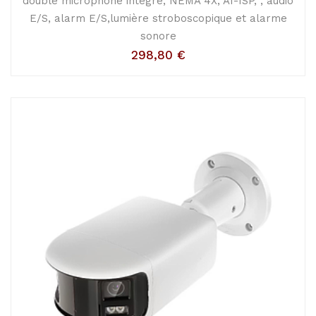
double microphone integré, NEMA 4X, AI-ISP, , audio
E/S, alarm E/S,lumière stroboscopique et alarme
sonore
298,80
€