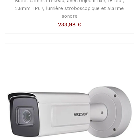
Bullet caméra reseau, avec objectif fixe, IR led ,
2.8mm, IP67, lumière stroboscopique et alarme
sonore
233,98
€