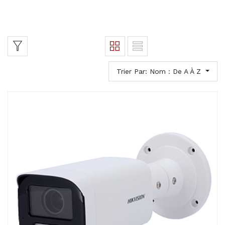
Trier Par: Nom : De A À Z