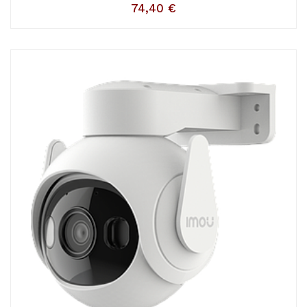
74,40
€