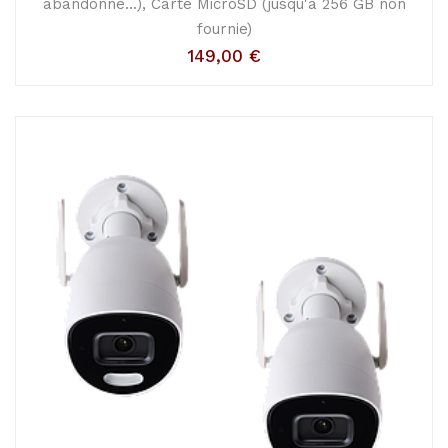
abandonné...), Carte MicroSD (jusqu'à 256 GB non
fournie)
149,00
€