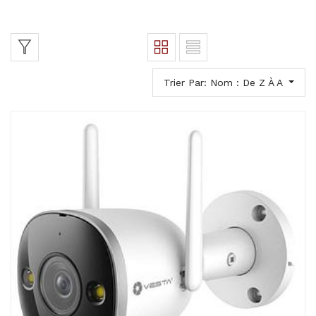
Trier Par: Nom : De Z À A