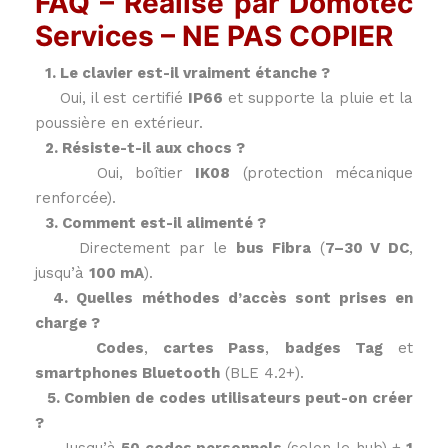
FAQ – Réalisé par Domotec
Services – NE PAS COPIER
1. Le clavier est-il vraiment étanche ?
Oui, il est certifié
IP66
et supporte la pluie et la
poussière en extérieur.
2. Résiste-t-il aux chocs ?
Oui, boîtier
IK08
(protection mécanique
renforcée).
3. Comment est-il alimenté ?
Directement par le
bus Fibra
(
7–30 V DC
,
jusqu’à
100 mA
).
4. Quelles méthodes d’accès sont prises en
charge ?
Codes
,
cartes Pass
,
badges Tag
et
smartphones Bluetooth
(BLE 4.2+).
5. Combien de codes utilisateurs peut-on créer
?