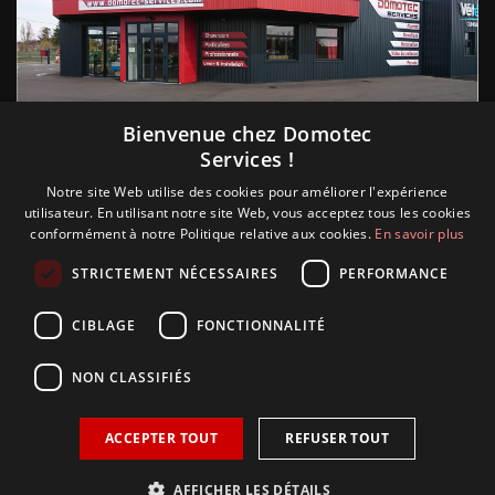
Suivez nous
Bienvenue chez Domotec
Services !
Notre site Web utilise des cookies pour améliorer l'expérience
utilisateur. En utilisant notre site Web, vous acceptez tous les cookies
conformément à notre Politique relative aux cookies.
En savoir plus
STRICTEMENT NÉCESSAIRES
PERFORMANCE
CIBLAGE
FONCTIONNALITÉ
NON CLASSIFIÉS
ACCEPTER TOUT
REFUSER TOUT
Copyright © 2018 Glamour, réalisation Sudokeys. Tous les
droits sont réservés.
AFFICHER LES DÉTAILS