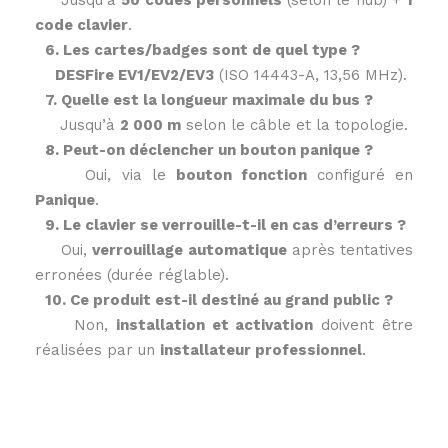
Jusqu’à
50 codes personnels
(selon le hub) +
1
code clavier
.
6. Les cartes/badges sont de quel type ?
DESFire EV1/EV2/EV3
(ISO 14443-A, 13,56 MHz).
7. Quelle est la longueur maximale du bus ?
Jusqu’à
2 000 m
selon le câble et la topologie.
8. Peut-on déclencher un bouton panique ?
Oui, via le
bouton fonction
configuré en
Panique
.
9. Le clavier se verrouille-t-il en cas d’erreurs ?
Oui,
verrouillage automatique
après tentatives
erronées (durée réglable).
10. Ce produit est-il destiné au grand public ?
Non,
installation et activation
doivent être
réalisées par un
installateur professionnel
.