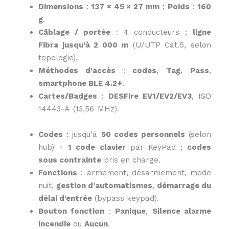
Dimensions
:
137 × 45 × 27 mm
;
Poids
:
160
g
.
Câblage / portée
: 4 conducteurs ;
ligne
Fibra jusqu’à 2 000 m
(U/UTP Cat.5, selon
topologie).
Méthodes d’accès
:
codes
,
Tag
,
Pass
,
smartphone BLE 4.2+
.
Cartes/Badges
:
DESFire EV1/EV2/EV3
, ISO
14443-A (13,56 MHz).
Descriptif original réalisé par Domotec
Services.
Codes
: jusqu’à
50 codes personnels
(selon
hub) +
1 code clavier
par KeyPad ;
codes
sous contrainte
pris en charge.
Fonctions
: armement, désarmement, mode
nuit,
gestion d’automatismes
,
démarrage du
délai d’entrée
(bypass keypad).
Bouton fonction
:
Panique
,
Silence alarme
incendie
ou
Aucun
.