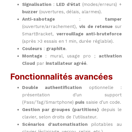
Signalisation
:
LED d’état
(modes/erreurs) +
buzzer
(ouvertures, délais, alarmes).
Anti-sabotage
:
tamper
(ouverture/arrachement),
vis de retenue
sur
SmartBracket,
verrouillage anti-bruteforce
(après >3 essais en 1 min, durée réglable).
Couleurs
:
graphite
.
Montage
: mural, usage pro ;
activation
Cloud
par
installateur agréé
.
Fonctionnalités avancées
Double authentification
optionnelle :
présentation d’un support
(Pass/Tag/Smartphone)
puis
saisie d’un code.
Gestion par groupes (partitions)
depuis le
clavier, selon droits de l’utilisateur.
Scénarios d’automatisation
pilotables au
clavier (éclairage, verrou, relais, etc.).