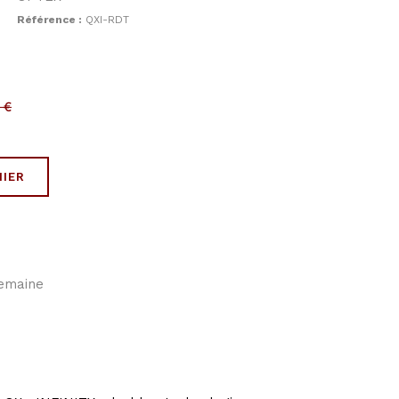
Référence :
QXI-RDT
C
€
NIER
semaine