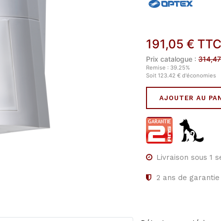
191,05
€
TT
Prix catalogue :
314,47
Remise :
39.25
%
Soit
123.42
€
d'économies
AJOUTER AU PA
Livraison sous 1 
2
ans de garantie