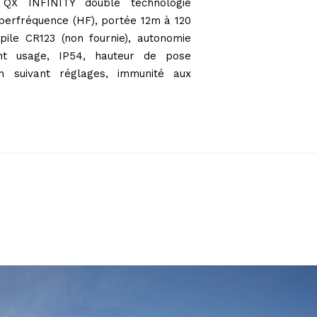
r QX INFINITY double technologie
yperfréquence (HF), portée 12m à 120
pile CR123 (non fournie), autonomie
ant usage, IP54, hauteur de pose
m suivant réglages, immunité aux