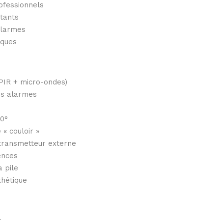
ofessionnels
tants
alarmes
iques
(PIR + micro-ondes)
es alarmes
20°
« couloir »
transmetteur externe
ences
 pile
thétique