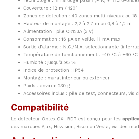
Technologie : infrarouge passif (PIR) + micro-onde
Couverture : 12 m / 120°
Zones de détection : 40 zones multi-niveaux ou 18
Hauteur de montage : 2,2 à 2,7 m ou 0,8 à 1,2 m
Alimentation : pile CR123A (3 V)
Consommation : 16 µA en veille, 11 mA max
Sortie d’alarme : N.C./N.A. sélectionnable (interrup
Température de fonctionnement : -40 °C à +60 °C
Humidité : jusqu’à 95 %
Indice de protection : IP54
Montage : mural intérieur ou extérieur
Poids : environ 230 g
Accessoires inclus : pile de test, connecteurs, vis
Compatibilité
Le détecteur Optex QXI-RDT est conçu pour les
applic
des marques Ajax, Hikvision, Risco ou Vesta, via des mod