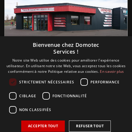
Suivez nous
Bienvenue chez Domotec
Services !
Notre site Web utilise des cookies pour améliorer l'expérience
utilisateur. En utilisant notre site Web, vous acceptez tous les cookies
conformément à notre Politique relative aux cookies.
En savoir plus
STRICTEMENT NÉCESSAIRES
PERFORMANCE
CIBLAGE
FONCTIONNALITÉ
NON CLASSIFIÉS
ACCEPTER TOUT
REFUSER TOUT
Copyright © 2018 Glamour, réalisation Sudokeys. Tous les