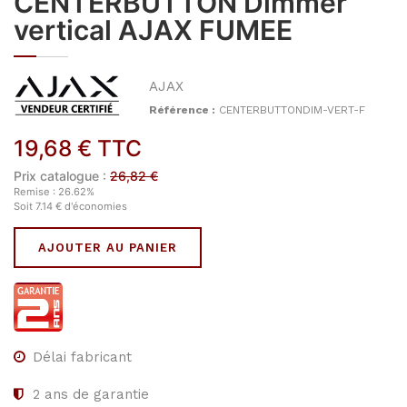
CENTERBUTTON Dimmer
vertical AJAX FUMEE
AJAX
Référence :
CENTERBUTTONDIM-VERT-F
19,68
€
TTC
Prix catalogue :
26,82
€
Remise :
26.62
%
Soit
7.14
€
d'économies
AJOUTER AU PANIER
Délai fabricant
2
ans de garantie