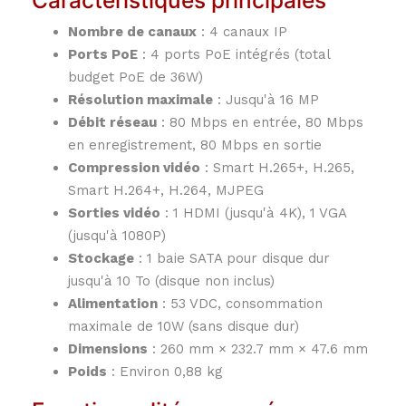
Caractéristiques principales
Nombre de canaux
:
4 canaux IP
Ports PoE
:
4 ports PoE intégrés (total
budget PoE de 36W)
Résolution maximale
:
Jusqu'à 16 MP
Débit réseau
:
80 Mbps en entrée, 80 Mbps
en enregistrement, 80 Mbps en sortie
Compression vidéo
:
Smart H.265+, H.265,
Smart H.264+, H.264, MJPEG
Sorties vidéo
:
1 HDMI (jusqu'à 4K), 1 VGA
(jusqu'à 1080P)
Stockage
:
1 baie SATA pour disque dur
jusqu'à 10 To (disque non inclus)
Alimentation
:
53 VDC, consommation
maximale de 10W (sans disque dur)
Dimensions
:
260 mm × 232.7 mm × 47.6 mm
Poids
:
Environ 0,88 kg