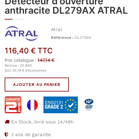
Détecteur d'ouverture
anthracite DL279AX ATRAL
Atral
Référence :
DL279AX
116,40
€
TTC
Prix catalogue :
147,14
€
Remise :
20.89
%
Soit
30.74
€
d'économies
AJOUTER AU PANIER
En Stock, livré sous 24/48h
2
ans de garantie