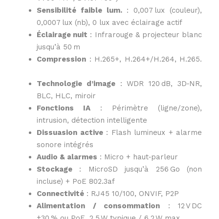
Sensibilité faible lum.
: 0,007 lux (couleur),
0,0007 lux (nb), 0 lux avec éclairage actif
Éclairage nuit
: Infrarouge & projecteur blanc
jusqu’à 50 m
Compression
: H.265+, H.264+/H.264, H.265.
Descriptif: propriété de Domotec Services
Technologie d’image
: WDR 120 dB, 3D‑NR,
BLC, HLC, miroir
Fonctions IA
: Périmètre (ligne/zone),
intrusion, détection intelligente
Dissuasion active
: Flash lumineux + alarme
sonore intégrés
Audio & alarmes
: Micro + haut‑parleur
Stockage
: MicroSD jusqu’à 256 Go (non
incluse) + PoE 802.3af
Connectivité
: RJ45 10/100, ONVIF, P2P
Alimentation / consommation
: 12 V DC
±30 % ou PoE, 2,5 W typique / 6,2 W max