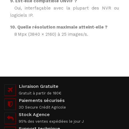
9. Est‑elle compatible ONVIF ?
Oui, interfaçable avec la plupart des NVR ou
logiciels IP.
10. Quelle résolution maximale atteint‑elle ?
8 Mpx (3840 × 2160) à 25 images/s.
Livraison Gratuite
Gratuit à partir de 180€
Paiements sécurisés
3D Secure Crédit Agricole
Stock Agence
95% des ventes expédiées le jour J
Support technique