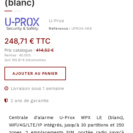
(blanc)
U-Prox
Référence :
UPROX-069
248,71
€
TTC
Prix catalogue :
414,52
€
Remise :
40.00
%
Soit
165.81
€
d'économies
AJOUTER AU PANIER
Livraison sous 1 semaine
2
ans de garantie
Centrale d'alarme U-Prox MPX LE (blanc),
WiFi/4G/LTE/IP intégrés, jusqu'à 30 partitions et 250
zones, 2 emplacements SIM, portée radio jusqu'à