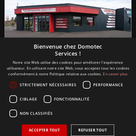
Suivez nous
Bienvenue chez Domotec
Services !
Notre site Web utilise des cookies pour améliorer l'expérience
utilisateur. En utilisant notre site Web, vous acceptez tous les cookies
conformément à notre Politique relative aux cookies.
En savoir plus
STRICTEMENT NÉCESSAIRES
PERFORMANCE
CIBLAGE
FONCTIONNALITÉ
NON CLASSIFIÉS
ACCEPTER TOUT
REFUSER TOUT
Copyright © 2018 Glamour, réalisation Sudokeys. Tous les