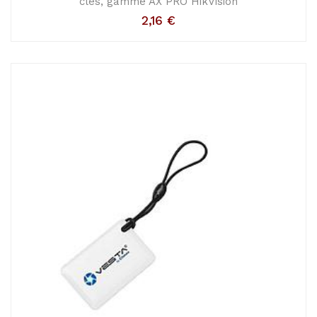
clés, gamme AX PRO HikVision
2,16
€