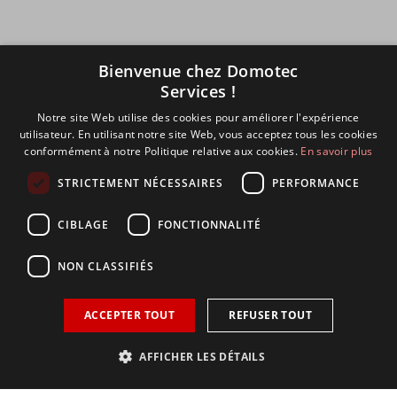
Bienvenue chez Domotec
Services !
Notre site Web utilise des cookies pour améliorer l'expérience
utilisateur. En utilisant notre site Web, vous acceptez tous les cookies
conformément à notre Politique relative aux cookies.
En savoir plus
STRICTEMENT NÉCESSAIRES
PERFORMANCE
CIBLAGE
FONCTIONNALITÉ
Livraison Gratuite
Gratuit à partir de 180€
NON CLASSIFIÉS
Paiements sécurisés
3D Secure Crédit Agricole
ACCEPTER TOUT
REFUSER TOUT
Stock Agence
95% des ventes expédiées le jour J
AFFICHER LES DÉTAILS
Support technique
De vrais techniciens à votre service