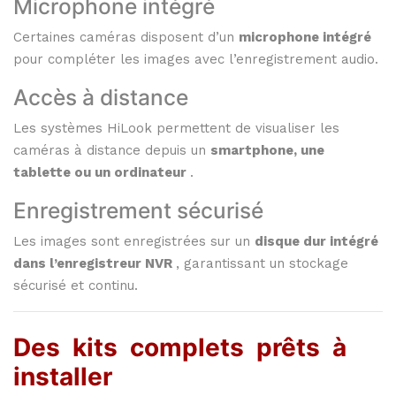
Microphone
intégré
Certaines
caméras
disposent
d’un
microphone
intégré
pour
compléter
les
images
avec
l’enregistrement
audio.
Accès
à
distance
Les
systèmes
HiLook
permettent
de
visualiser
les
caméras
à
distance
depuis
un
smartphone,
une
tablette
ou
un
ordinateur
.
Enregistrement
sécurisé
Les
images
sont
enregistrées
sur
un
disque
dur
intégré
dans
l’enregistreur
NVR
,
garantissant
un
stockage
sécurisé
et
continu.
Des
kits
complets
prêts
à
installer