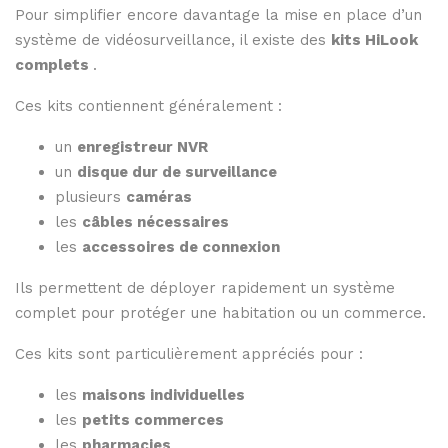
Pour
simplifier
encore
davantage
la
mise
en
place
d’un
système
de
vidéosurveillance,
il
existe
des
kits
HiLook
complets
.
Ces
kits
contiennent
généralement :
un
enregistreur
NVR
un
disque
dur
de
surveillance
plusieurs
caméras
les
câbles
nécessaires
les
accessoires
de
connexion
Ils
permettent
de
déployer
rapidement
un
système
complet
pour
protéger
une
habitation
ou
un
commerce.
Ces
kits
sont
particulièrement
appréciés
pour :
les
maisons
individuelles
les
petits
commerces
les
pharmacies