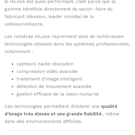
Si
HiLook
est
aussi
performant,
c’est
parce
que
la
gamme
bénéficie
directement
du
savoir-
faire
du
fabricant
Hikvision,
leader
mondial
de
la
vidéosurveillance.
Les
caméras
HiLook
reprennent
ainsi
de
nombreuses
technologies
utilisées
dans
les
systèmes
professionnels,
notamment :
capteurs
haute
résolution
compression
vidéo
avancée
traitement
d’image
intelligent
détection
de
mouvement
avancée
gestion
efficace
de
la
vision
nocturne
Ces
technologies
permettent
d’obtenir
une
qualité
d’image
très
élevée
et
une
grande
fiabilité
,
même
dans
des
environnements
difficiles.