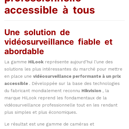
accessible
à
tous
Une
solution
de
vidéosurveillance
fiable
et
abordable
La
gamme
HiLook
représente
aujourd’hui
l’une
des
solutions
les
plus
intéressantes
du
marché
pour
mettre
en
place
une
vidéosurveillance
performante
à
un
prix
accessible
.
Développée
sur
la
base
des
technologies
du
fabricant
mondialement
reconnu
Hikvision
,
la
marque
HiLook
reprend
les
fondamentaux
de
la
vidéosurveillance
professionnelle
tout
en
les
rendant
plus
simples
et
plus
économiques.
Le
résultat
est
une
gamme
de
caméras
et