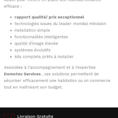
efficace :
rapport
qualité/
prix
exceptionnel
technologies
issues
du
leader
mondial
Hikvision
installation
simple
fonctionnalités
intelligentes
qualité
d’image
élevée
systèmes
évolutifs
kits
complets
prêts
à
installer
Associées
à
l’accompagnement
et
à
l’expertise
Domotec
Services
,
ces
solutions
permettent
de
sécuriser
efficacement
une
habitation
ou
un
commerce
tout
en
maîtrisant
son
budget.
Livraison Gratuite