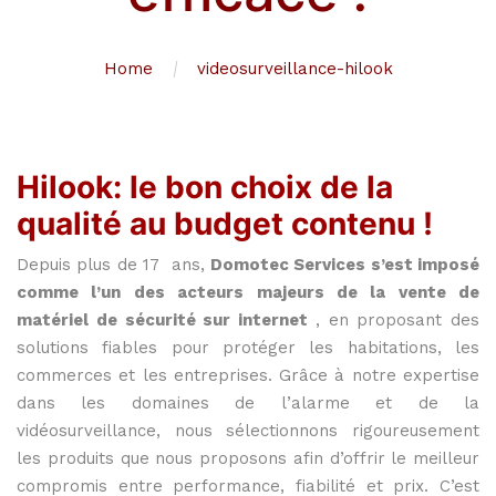
Home
videosurveillance-hilook
Hilook: le bon choix de la
qualité au budget contenu !
Depuis
plus
de
17
ans,
Domotec
Services
s’est
imposé
comme
l’un
des
acteurs
majeurs
de
la
vente
de
matériel
de
sécurité
sur
internet
,
en
proposant
des
solutions
fiables
pour
protéger
les
habitations,
les
commerces
et
les
entreprises.
Grâce
à
notre
expertise
dans
les
domaines
de
l’alarme
et
de
la
vidéosurveillance,
nous
sélectionnons
rigoureusement
les
produits
que
nous
proposons
afin
d’offrir
le
meilleur
compromis
entre
performance,
fiabilité
et
prix.
C’est