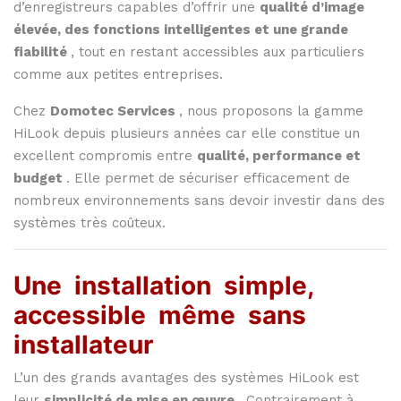
d’enregistreurs
capables
d’offrir
une
qualité
d’image
élevée,
des
fonctions
intelligentes
et
une
grande
fiabilité
,
tout
en
restant
accessibles
aux
particuliers
comme
aux
petites
entreprises.
Chez
Domotec
Services
,
nous
proposons
la
gamme
HiLook
depuis
plusieurs
années
car
elle
constitue
un
excellent
compromis
entre
qualité,
performance
et
budget
.
Elle
permet
de
sécuriser
efficacement
de
nombreux
environnements
sans
devoir
investir
dans
des
systèmes
très
coûteux.
Une
installation
simple,
accessible
même
sans
installateur
L’un
des
grands
avantages
des
systèmes
HiLook
est
leur
simplicité
de
mise
en
œuvre
.
Contrairement
à