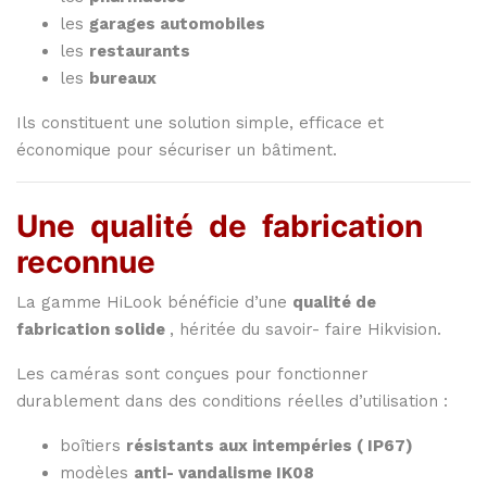
les
garages
automobiles
les
restaurants
les
bureaux
Ils
constituent
une
solution
simple,
efficace
et
économique
pour
sécuriser
un
bâtiment.
Une
qualité
de
fabrication
reconnue
La
gamme
HiLook
bénéficie
d’une
qualité
de
fabrication
solide
,
héritée
du
savoir-
faire
Hikvision.
Les
caméras
sont
conçues
pour
fonctionner
durablement
dans
des
conditions
réelles
d’utilisation :
boîtiers
résistants
aux
intempéries (
IP67)
modèles
anti-
vandalisme
IK08