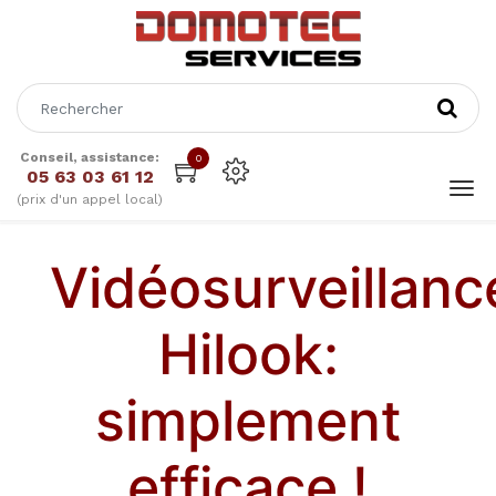
Conseil, assistance:
0
05 63 03 61 12
(prix d'un appel local)
Vidéosurveillanc
Hilook:
simplement
efficace !