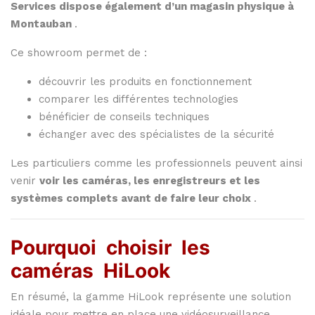
Services
dispose
également
d’un
magasin
physique
à
Montauban
.
Ce
showroom
permet
de :
découvrir
les
produits
en
fonctionnement
comparer
les
différentes
technologies
bénéficier
de
conseils
techniques
échanger
avec
des
spécialistes
de
la
sécurité
Les
particuliers
comme
les
professionnels
peuvent
ainsi
venir
voir
les
caméras,
les
enregistreurs
et
les
systèmes
complets
avant
de
faire
leur
choix
.
Pourquoi
choisir
les
caméras
HiLook
En
résumé,
la
gamme
HiLook
représente
une
solution
idéale
pour
mettre
en
place
une
vidéosurveillance