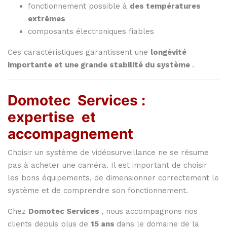
fonctionnement
possible
à
des
températures
extrêmes
composants
électroniques
fiables
Ces
caractéristiques
garantissent
une
longévité
importante
et
une
grande
stabilité
du
système
.
Domotec
Services :
expertise
et
accompagnement
Choisir
un
système
de
vidéosurveillance
ne
se
résume
pas
à
acheter
une
caméra.
Il
est
important
de
choisir
les
bons
équipements,
de
dimensionner
correctement
le
système
et
de
comprendre
son
fonctionnement.
Chez
Domotec
Services
,
nous
accompagnons
nos
clients
depuis
plus
de
15
ans
dans
le
domaine
de
la