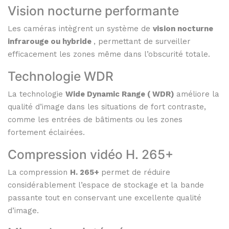
Vision
nocturne
performante
Les
caméras
intègrent
un
système
de
vision
nocturne
infrarouge
ou
hybride
,
permettant
de
surveiller
efficacement
les
zones
même
dans
l’obscurité
totale.
Technologie
WDR
La
technologie
Wide
Dynamic
Range (
WDR)
améliore
la
qualité
d’image
dans
les
situations
de
fort
contraste,
comme
les
entrées
de
bâtiments
ou
les
zones
fortement
éclairées.
Compression
vidéo
H.
265+
La
compression
H.
265+
permet
de
réduire
considérablement
l’espace
de
stockage
et
la
bande
passante
tout
en
conservant
une
excellente
qualité
d’image.