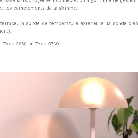
de base la box logement connecté, un algorithme de gestion
avec les compléments de la gamme.
Descriptif original réalis
nterface, la sonde de température extérieure, la sonde d'en
ent).
 Tyxia 5630 ou Tyxia 5730.