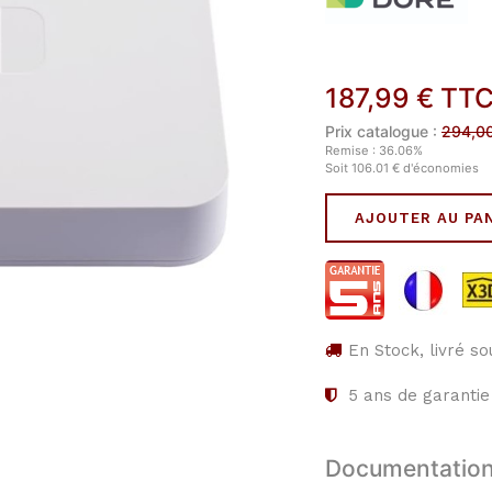
187,99
€
TT
Prix catalogue :
294,0
Remise :
36.06
%
Soit
106.01
€
d'économies
AJOUTER AU PA
En Stock, livré s
5
ans de garantie
Documentatio