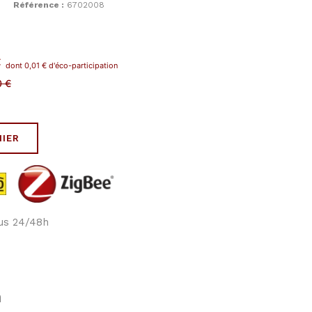
Référence :
6702008
C
dont
0,01
€
d'éco-participation
0
€
NIER
ous 24/48h
n