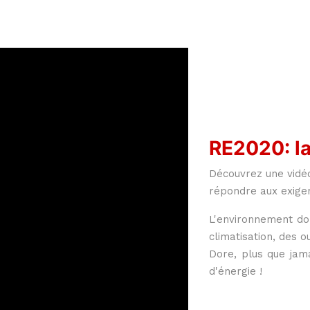
RE2020: la
Découvrez une vidé
répondre aux exige
L'environnement do
climatisation, des o
Dore, plus que jama
d'énergie !