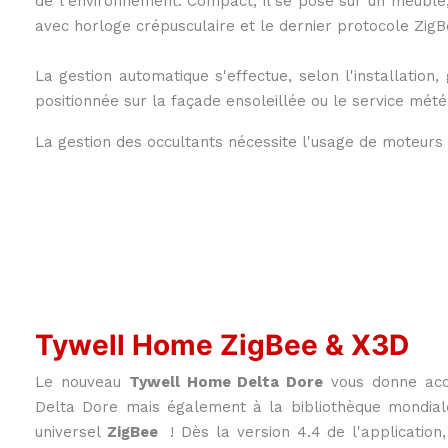
de l'environnement. Compact, il se pose sur un meuble
avec horloge crépusculaire et le dernier protocole Zi
services, ne pas copier.
La gestion automatique s'effectue, selon l'installati
positionnée sur la façade ensoleillée ou le service mété
La gestion des occultants nécessite l'usage de moteurs
Tywell Home ZigBee & X3D
Le nouveau
Tywell Home Delta Dore
vous donne acc
Delta Dore mais également à la bibliothèque mondiale 
universel
ZigBee
! Dès la version 4.4 de l'applicatio