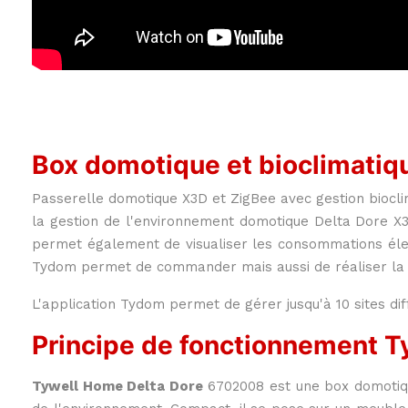
Box domotique et bioclimat
Passerelle domotique X3D et ZigBee avec gestion biocl
la gestion de l'environnement domotique Delta Dore X3
permet également de visualiser les consommations élec
Tydom permet de commander mais aussi de réaliser la p
L'application Tydom permet de gérer jusqu'à 10 sites di
Principe de fonctionnement T
Tywell Home Delta Dore
6702008 est une box domotique