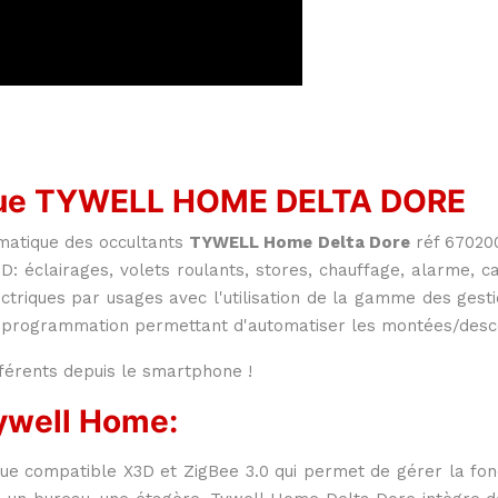
ique TYWELL HOME DELTA DORE
imatique des occultants
TYWELL Home Delta Dore
réf 670200
D: éclairages, volets roulants, stores, chauffage, alarme,
triques par usages avec l'utilisation de la gamme des gesti
rogrammation permettant d'automatiser les montées/descent
fférents depuis le smartphone !
ywell Home:
 compatible X3D et ZigBee 3.0 qui permet de gérer la foncti