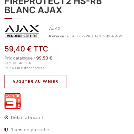
FIREPROTECT2 HS-RB
BLANC AJAX
AJAX
Référence :
AJ-FIREPROTECT2-HS-RB-W
59,40
€
TTC
Prix catalogue :
99,50
€
Remise :
40.30
%
Soit
40.10
€
d'économies
AJOUTER AU PANIER
Délai fabricant
3
ans de garantie