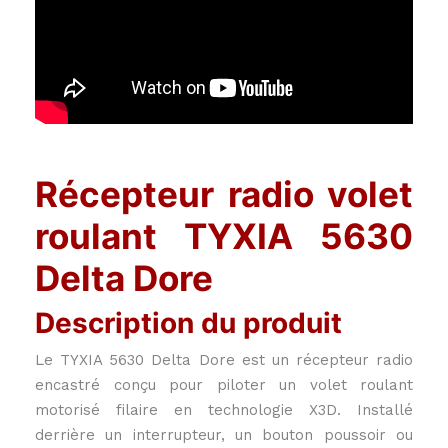
Récepteur radio volet
roulant TYXIA 5630
Delta Dore
Description du produit
Le TYXIA 5630 Delta Dore est un récepteur radio
encastré conçu pour piloter un volet roulant
motorisé filaire en technologie X3D. Installé
derrière un interrupteur, un bouton poussoir ou