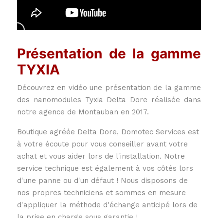
Présentation de la gamme
TYXIA
Découvrez en vidéo une présentation de la gamme
des nanomodules Tyxia Delta Dore réalisée dans
notre agence de Montauban en 2017.
Boutique agréée Delta Dore, Domotec Services est
à votre écoute pour vous conseiller avant votre
achat et vous aider lors de l'installation. Notre
service technique est également à vos côtés lors
d'une panne ou d'un défaut ! Nous disposons de
nos propres techniciens et sommes en mesure
d'appliquer la méthode d'échange anticipé lors de
la prise en charge sous garantie !