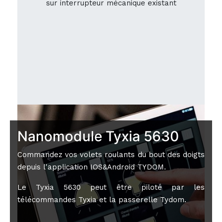
sur interrupteur mécanique existant
Nanomodule Tyxia 5630
Commandez vos volets roulants du bout des doigts
depuis l'application IOS&Android TYDOM.
Le Tyxia 5630 peut être piloté par les
télécommandes Tyxia et la passerelle Tydom.