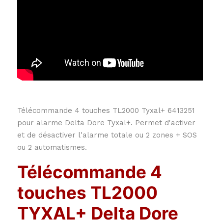
Télécommande 4 touches TL2000 Tyxal+ 6413251
pour alarme Delta Dore Tyxal+. Permet d'activer
et de désactiver l'alarme totale ou 2 zones + SOS
ou 2 automatismes.
Télécommande 4
touches TL2000
TYXAL+ Delta Dore