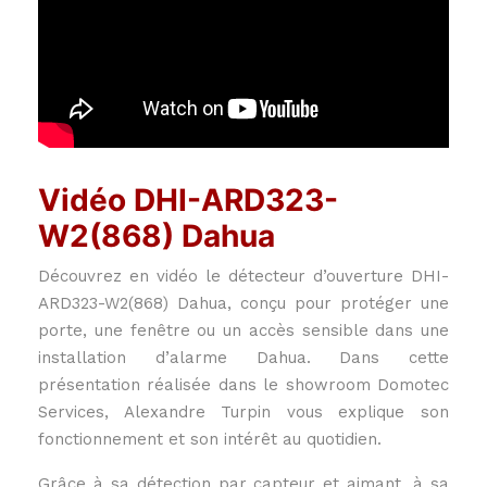
Vidéo DHI-ARD323-
W2(868) Dahua
Découvrez en vidéo le détecteur d’ouverture DHI-
ARD323-W2(868) Dahua, conçu pour protéger une
porte, une fenêtre ou un accès sensible dans une
installation d’alarme Dahua. Dans cette
présentation réalisée dans le showroom Domotec
Services, Alexandre Turpin vous explique son
fonctionnement et son intérêt au quotidien.
Grâce à sa détection par capteur et aimant, à sa