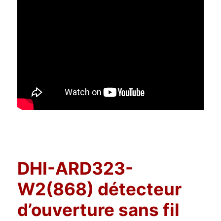
DHI-ARD323-
W2(868) détecteur
d’ouverture sans fil