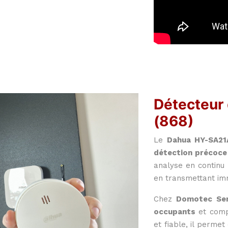
Détecteur
(868)
Le
Dahua HY-SA21
détection précoce
analyse en continu
en transmettant im
Chez
Domotec Ser
occupants
et comp
et fiable, il perme