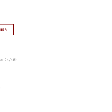
NIER
ous 24/48h
n