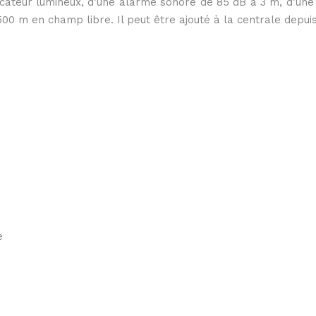
icateur lumineux, d’une alarme sonore de 85 dB à 3 m, d’une 
00 m en champ libre. Il peut être ajouté à la centrale depuis 
e