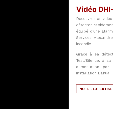
Vidéo DH
Découvrez en vidéo
détecter rapidemen
équipé d’une alar
Services, Alexandre
incendie.
Grâce à sa détect
Test/Silence, à s
alimentation par
installation Dahua.
NOTRE EXPERTISE