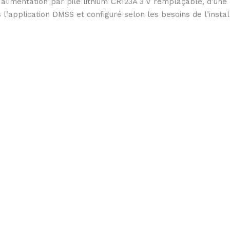
alimentation par pile lithium CR123A 3 V remplaçable, d’une
l’application DMSS et configuré selon les besoins de l’instal