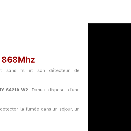
2 868Mhz
t sans fil et son détecteur de
HY-SA21A-W2
Dahua dispose d'une
détecter la fumée dans un séjour, un