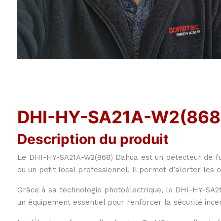
DHI-HY-SA21A-W2(868) 
Description du produit
Le DHI-HY-SA21A-W2(868) Dahua est un détecteur de fu
ou un petit local professionnel. Il permet d’alerter le
Grâce à sa technologie photoélectrique, le DHI-HY-SA21
un équipement essentiel pour renforcer la sécurité ince