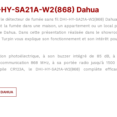
I-HY-SA21A-W2(868) Dahua
 le détecteur de fumée sans fil DHI-HY-SA21A-W2(868) Dahua
t la fumée dans une maison, un appartement ou un local p
me Dahua. Dans cette présentation réalisée dans le show
 Turpin vous explique son fonctionnement et son intérêt pou
ion photoélectrique, à son buzzer intégré de 85 dB, à
a communication 868 MHz, à sa portée radio jusqu’à 150
 pile CR123A, le DHI-HY-SA21A-W2(868) complète effic
 DAHUA