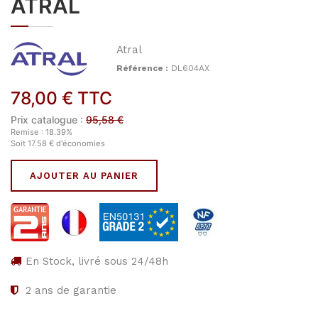
ATRAL
Atral
Référence :
DL604AX
78,00
€
TTC
Prix catalogue :
95,58
€
Remise :
18.39
%
Soit
17.58
€
d'économies
AJOUTER AU PANIER
En Stock, livré sous 24/48h
2
ans de garantie