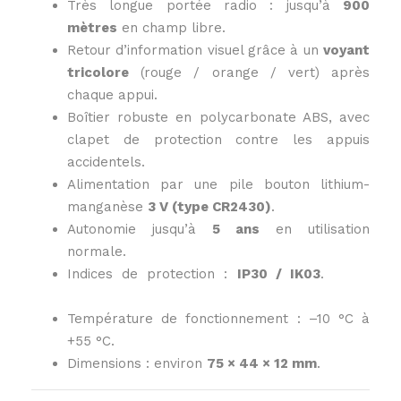
Très longue portée radio : jusqu’à
900
mètres
en champ libre.
Retour d’information visuel grâce à un
voyant
tricolore
(rouge / orange / vert) après
chaque appui.
Boîtier robuste en polycarbonate ABS, avec
clapet de protection contre les appuis
accidentels.
Alimentation par une pile bouton lithium-
manganèse
3 V (type CR2430)
.
Autonomie jusqu’à
5 ans
en utilisation
normale.
Indices de protection :
IP30 / IK03
.
Descriptif
original: propriété de Domotec Services.
Température de fonctionnement : –10 °C à
+55 °C.
Dimensions : environ
75 × 44 × 12 mm
.