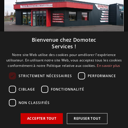
Suivez nous
Bienvenue chez Domotec
Services !
Notre site Web utilise des cookies pour améliorer l'expérience
utilisateur. En utilisant notre site Web, vous acceptez tous les cookies
conformément à notre Politique relative aux cookies.
En savoir plus
STRICTEMENT NÉCESSAIRES
PERFORMANCE
CIBLAGE
FONCTIONNALITÉ
NON CLASSIFIÉS
ACCEPTER TOUT
REFUSER TOUT
Copyright © 2018 Glamour, réalisation Sudokeys. Tous les