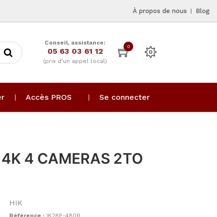
À propos de nous
Blog
Conseil, assistance:
0
05 63 03 61 12
(prix d'un appel local)
er
Accès PROS
Se connecter
O 4K 4 CAMERAS 2TO
HIK
Référence :
IK28P-480B