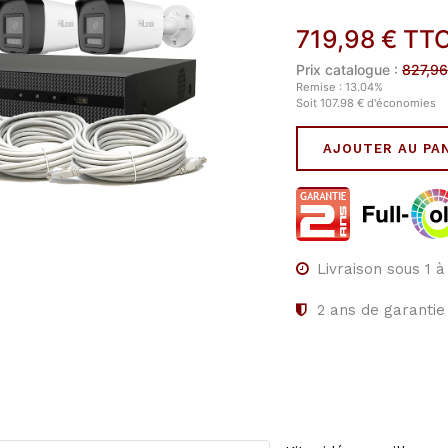
719,98
€
TT
Prix catalogue :
827,96
Remise :
13.04
%
Soit
107.98
€
d'économies
AJOUTER AU PA
Livraison sous 1 
2
ans de garantie