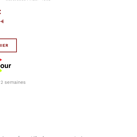
C
€
NIER
à 2 semaines