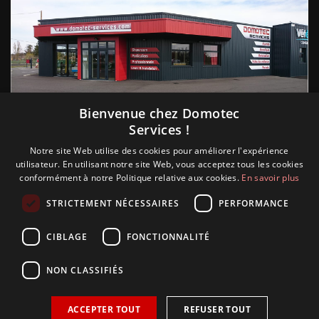
Suivez nous
Bienvenue chez Domotec
Services !
Notre site Web utilise des cookies pour améliorer l'expérience
utilisateur. En utilisant notre site Web, vous acceptez tous les cookies
conformément à notre Politique relative aux cookies.
En savoir plus
STRICTEMENT NÉCESSAIRES
PERFORMANCE
CIBLAGE
FONCTIONNALITÉ
NON CLASSIFIÉS
ACCEPTER TOUT
REFUSER TOUT
Copyright © 2018 Glamour, réalisation Sudokeys. Tous les