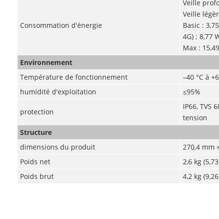
Veille prof
Veille légè
Consommation d'énergie
Basic : 3,7
4G) ; 8,77 
Max : 15,4
Environnement
Température de fonctionnement
–40 °C à +6
humidité d'exploitation
≤95%
IP66, TVS 6
protection
tension
Structure
dimensions du produit
270,4 mm ×
Poids net
2,6 kg (5,73
Poids brut
4,2 kg (9,26