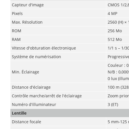
Capteur d'image
CMOS 1/2,
Pixels
4 MP
Max. Résolution
2560 (H) × 
ROM
256 Mo
RAM
512 Mo
Vitesse d'obturation électronique
1/1 s – 1/3
Système de numérisation
Progressiv
Couleur : 0
Min. Éclairage
N/B : 0,000
0 lux (illu
Distance d'éclairage
100 m (328,
Contrôle marche/arrêt de l'éclairage
Zoom prior
Numéro d'illuminateur
3 (ET)
Lentille
Distance focale
5 mm-125