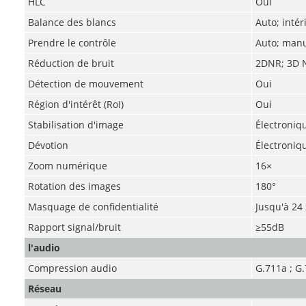
HLC
Oui
Balance des blancs
Auto; inté
Prendre le contrôle
Auto; man
Réduction de bruit
2DNR; 3D 
Détection de mouvement
Oui
Région d'intérêt (RoI)
Oui
Stabilisation d'image
Électroniqu
Dévotion
Électroniq
Zoom numérique
16×
Rotation des images
180°
Masquage de confidentialité
Jusqu'à 24
Rapport signal/bruit
≥55dB
l'audio
Compression audio
G.711a ; G
Réseau