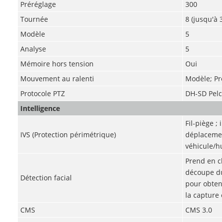
Préréglage
300
Tournée
8 (jusqu'à 
Modèle
5
Analyse
5
Mémoire hors tension
Oui
Mouvement au ralenti
Modèle; Pr
Protocole PTZ
DH-SD Pelc
Intelligence
Fil-piège 
IVS (Protection périmétrique)
déplacemen
véhicule/
Prend en ch
découpe du
Détection facial
pour obten
la capture 
CMS
CMS 3.0