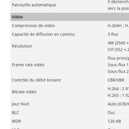
Il déclench
Patrouille automatique
vers la pos
Vidéo
Compression de vidéo
H.264H ; H.
Capacité de diffusion en continu
3 flux
4M (2560 × 
Résolution
CIF (352 × 
Flux princ
Frame rate vidéo
Sous-flux 1
Sous-flux 2
Contrôle du débit binaire
CBR/VBR
H.264 : 2 8
Bitrate vidéo
H.265 : 1 0
Jour Nuit
Auto (ICR)
BLC
Oui
WDR
120 dB