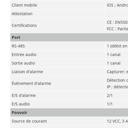
Client mobile
IOS ; Andr
Attestation
CE : EN55
Certifications
FCC : Parti
Port
RS-485
1 (débit en
Entrée audio
1 canal
Sortie audio
1 canal
Liaison d'alarme
Capturer; 
Détection 
Événement d'alarme
IP ; détect
E/S d'alarme
2/1
E/S audio
1/1
Pouvoir
Source de courant
12 VCC, 3 A