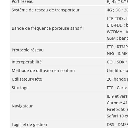
Port réseau
RJ-45 (10/1
Système de réseau de transporteur
4G ; 3G ; 2
LTE-TDD : 
LTE-FDD : 
Bande de fréquence porteuse sans fil
WCDMA : ba
GSM : band
FTP ; RTMP 
Protocole réseau
NFS ; ICMP 
Interopérabilité
CGI ; SDK ;
Méthode de diffusion en continu
Unidiffusi
Utilisateur/Hôte
20 (bande 
Stockage
FTP ; Carte
IE 9 et ver
Chrome 41 
Navigateur
Firefox 50 
Safari 10 e
Logiciel de gestion
DSS ; DMSS 