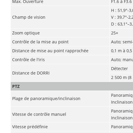
Max. Ouverture
F1.6 à F3.6
H : 51,9°-3,
Champ de vision
V : 39,7°-2,2
D : 63,1°–3
Zoom optique
25×
Contrôle de la mise au point
Auto; semi
Distance de mise au point rapprochée
0,1 m à 0,5
Contrôle de l'iris
Auto; man
Détecter
Distance de DORRI
2 500 m (8 
PTZ
Panoramiqu
Plage de panoramique/inclinaison
Inclinaiso
Panoramiqu
Vitesse de contrôle manuel
Inclinaison 
Vitesse prédéfinie
Panoramique