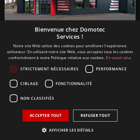
Suivez nous
Bienvenue chez Domotec
Services !
Notre site Web utilise des cookies pour améliorer l'expérience
utilisateur. En utilisant notre site Web, vous acceptez tous les cookies
conformément à notre Politique relative aux cookies.
En savoir plus
STRICTEMENT NÉCESSAIRES
PERFORMANCE
CIBLAGE
FONCTIONNALITÉ
NON CLASSIFIÉS
ACCEPTER TOUT
REFUSER TOUT
Copyright © 2018 Glamour, réalisation Sudokeys. Tous les
droits sont réservés.
AFFICHER LES DÉTAILS