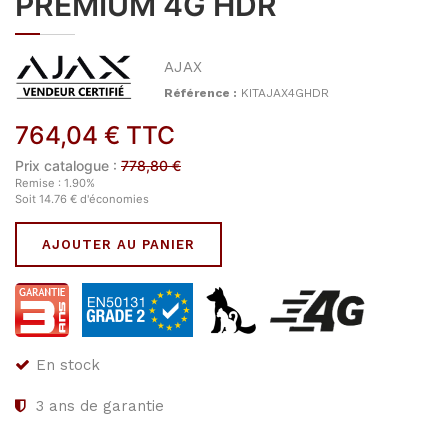
PREMIUM 4G HDR
AJAX
Référence :
KITAJAX4GHDR
764,04
€
TTC
Prix catalogue :
778,80
€
Remise :
1.90
%
Soit
14.76
€
d'économies
AJOUTER AU PANIER
En stock
3
ans de garantie