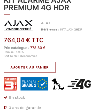
KIT ALARME AJAX
PREMIUM 4G HDR
AJAX
Référence :
KITAJAX4GHDR
764,04
€
TTC
Prix catalogue :
778,80
€
Remise :
1.90
%
Soit
14.76
€
d'économies
AJOUTER AU PANIER
En stock
3
ans de garantie