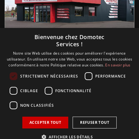
Suivez nous
Bienvenue chez Domotec
Services !
Notre site Web utilise des cookies pour améliorer l'expérience
utilisateur. En utilisant notre site Web, vous acceptez tous les cookies
conformément à notre Politique relative aux cookies.
En savoir plus
STRICTEMENT NÉCESSAIRES
PERFORMANCE
CIBLAGE
FONCTIONNALITÉ
NON CLASSIFIÉS
ACCEPTER TOUT
REFUSER TOUT
Copyright © 2018 Glamour, réalisation Sudokeys. Tous les
droits sont réservés.
AFFICHER LES DÉTAILS