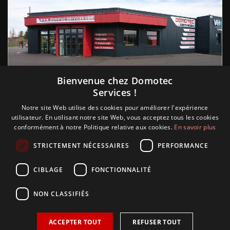
Suivez nous
Bienvenue chez Domotec
Services !
Notre site Web utilise des cookies pour améliorer l'expérience
utilisateur. En utilisant notre site Web, vous acceptez tous les cookies
conformément à notre Politique relative aux cookies.
En savoir plus
STRICTEMENT NÉCESSAIRES
PERFORMANCE
CIBLAGE
FONCTIONNALITÉ
NON CLASSIFIÉS
ACCEPTER TOUT
REFUSER TOUT
Copyright © 2018 Glamour, réalisation Sudokeys. Tous les