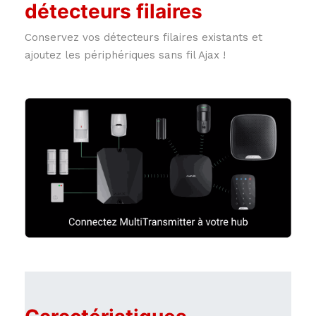
détecteurs filaires
Conservez vos détecteurs filaires existants et
ajoutez les périphériques sans fil Ajax !