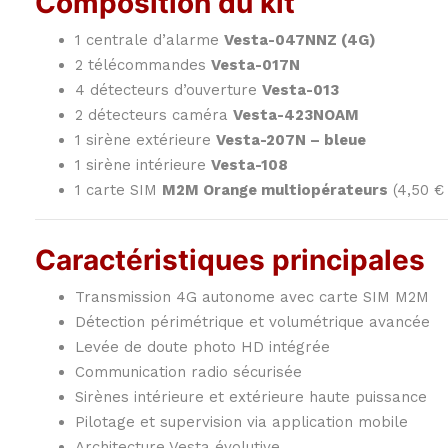
Composition du kit
1 centrale d’alarme
Vesta-047NNZ (4G)
2 télécommandes
Vesta-017N
4 détecteurs d’ouverture
Vesta-013
2 détecteurs caméra
Vesta-423NOAM
1 sirène extérieure
Vesta-207N – bleue
1 sirène intérieure
Vesta-108
1 carte SIM
M2M Orange multiopérateurs
(4,50 € 
Caractéristiques principales
Transmission 4G autonome avec carte SIM M2M
Détection périmétrique et volumétrique avancée
Levée de doute photo HD intégrée
Communication radio sécurisée
Sirènes intérieure et extérieure haute puissance
Pilotage et supervision via application mobile
Architecture Vesta évolutive