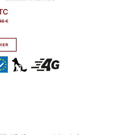
TC
48
€
NIER