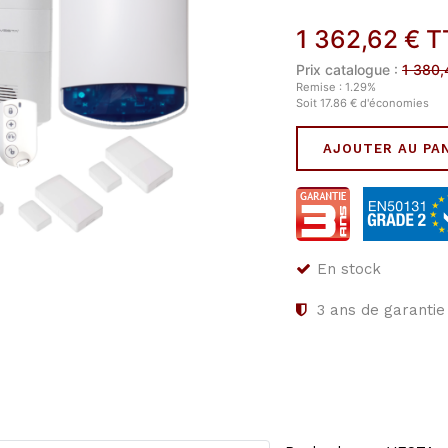
1 362,62
€
T
Prix catalogue :
1 380,
Remise :
1.29
%
Soit
17.86
€
d'économies
AJOUTER AU PA
En stock
3
ans de garantie