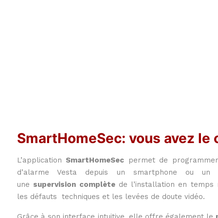
SmartHomeSec: vous avez le c
L’application
SmartHomeSec
permet de programmer 
d’alarme Vesta depuis un smartphone ou un na
une
supervision complète
de l’installation en temps r
les défauts techniques et les levées de doute vidéo.
Grâce à son interface intuitive, elle offre également le