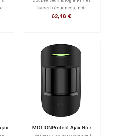
rs
double technologie PIR et
me
hyperfréquences, noir
62,48
€
Ajax
MOTIONProtect Ajax Noir