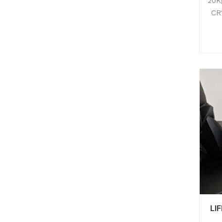
20K
CR
LI