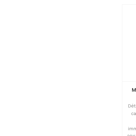
M
Dét
c
imm