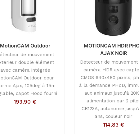
MotionCAM Outdoor
MOTIONCAM HDR PH
AJAX NOIR
étecteur de mouvement
Détecteur de mouvement
xtérieur double élément
caméra HDR avec capte
avec caméra intégrée
CMOS 640x480 pixels, p
otionCAM Outdoor pour
à la demande PHoD, immu
arme Ajax, 105deg à 15m
aux animaux jusqu'à 20K
glable, capot Hood fourni
alimentation par 2 pile
193,90
€
CR123A, autonomie jusqu'
ans, couleur noir
114,83
€