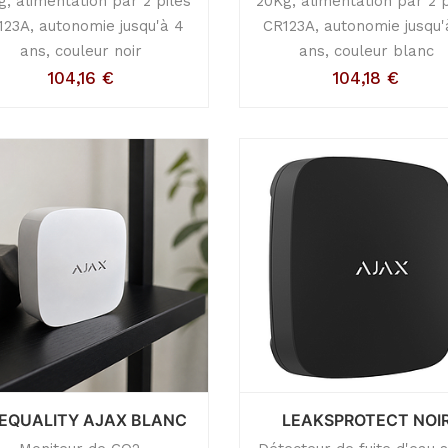
g, alimentation par 2 piles
20Kg, alimentation par 2 p
123A, autonomie jusqu'à 4
CR123A, autonomie jusqu'
ans, couleur noir
ans, couleur blanc
104,16
€
104,18
€
FEQUALITY AJAX BLANC
LEAKSPROTECT NOI