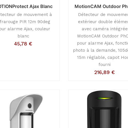
TIONProtect Ajax Blanc
MotionCAM Outdoor P
tecteur de mouvement à
Détecteur de mouveme
nfrarouge PIR 12m 90deg
extérieur double éléme
our alarme Ajax, couleur
avec caméra intégrée
blanc
MotionCAM Outdoor Ph
pour alarme Ajax, fonct
45,78
€
photo à la demande, 105d
15m réglable, capot Ho
fourni
216,89
€