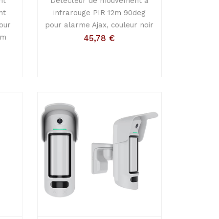
nt
Détecteur de mouvement à
nt
infrarouge PIR 12m 90deg
our
pour alarme Ajax, couleur noir
5m
45,78
€