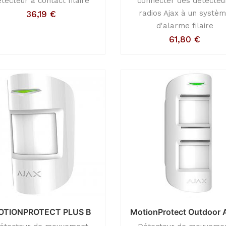
tecteur à contact filaire
connecter des détecteu
radios Ajax à un systè
36,19
€
d'alarme filaire
61,80
€
OTIONPROTECT PLUS B
MotionProtect Outdoor 