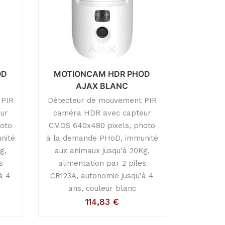
OD
MOTIONCAM HDR PHOD
AJAX BLANC
 PIR
Détecteur de mouvement PIR
ur
caméra HDR avec capteur
hoto
CMOS 640x480 pixels, photo
nité
à la demande PHoD, immunité
g,
aux animaux jusqu'à 20Kg,
s
alimentation par 2 piles
à 4
CR123A, autonomie jusqu'à 4
ans, couleur blanc
114,83
€