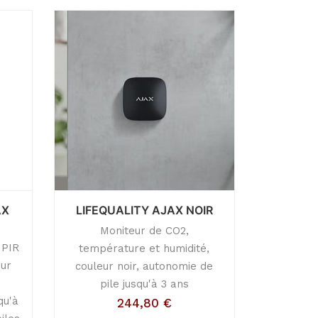
AX
LIFEQUALITY AJAX NOIR
Moniteur de CO2,
 PIR
température et humidité,
ur
couleur noir, autonomie de
,
pile jusqu'à 3 ans
qu'à
244,80
€