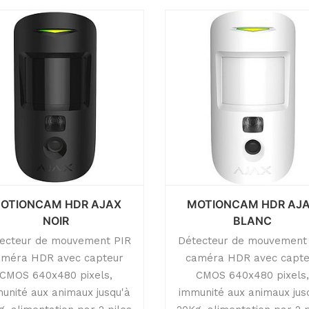
OTIONCAM HDR AJAX
MOTIONCAM HDR AJ
NOIR
BLANC
ecteur de mouvement PIR
Détecteur de mouvement
améra HDR avec capteur
caméra HDR avec capte
CMOS 640x480 pixels,
CMOS 640x480 pixels
unité aux animaux jusqu'à
immunité aux animaux jus