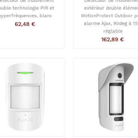
étecteur de mouvement
Détecteur de mouveme
ouble technologie PIR et
extérieur double éléme
hyperfréquences, blanc
MotionProtect Outdoor p
alarme Ajax, 90deg à 1
62,48
€
réglable
162,89
€