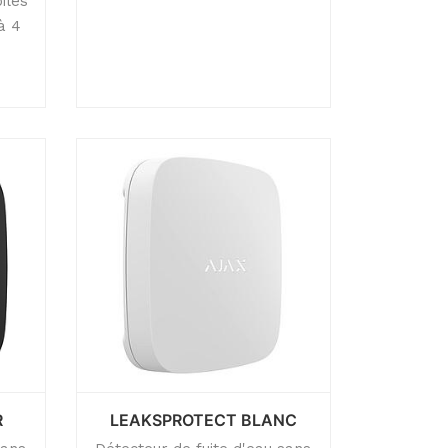
iles
à 4
R
LEAKSPROTECT BLANC