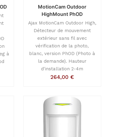
hOD
MotionCam Outdoor
HighMount PhOD
nt
Ajax MotionCam Outdoor High,
nt
Détecteur de mouvement
extérieur sans fil avec
OD
vérification de la photo,
ion
blanc, version PhOD (Photo à
eg à
la demande). Hauteur
od
d'installation 2-4m
264,00
€