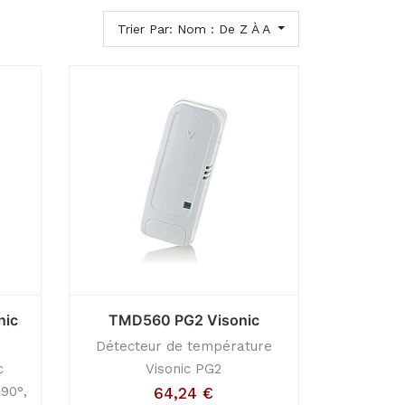
Trier Par: Nom : De Z À A
nic
TMD560 PG2 Visonic
Détecteur de température
c
Visonic PG2
90°,
64,24
€