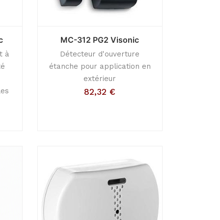
c
MC-312 PG2 Visonic
t à
Détecteur d'ouverture
té
étanche pour application en
-
extérieur
les
82,32
€