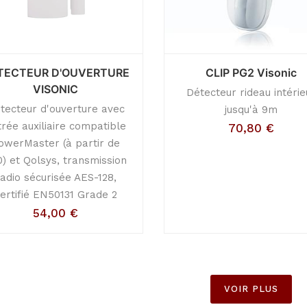
TECTEUR D'OUVERTURE
CLIP PG2 Visonic
VISONIC
Détecteur rideau intérie
tecteur d'ouverture avec
jusqu'à 9m
trée auxiliaire compatible
70,80
€
owerMaster (à partir de
) et Qolsys, transmission
radio sécurisée AES-128,
ertifié EN50131 Grade 2
54,00
€
VOIR PLUS