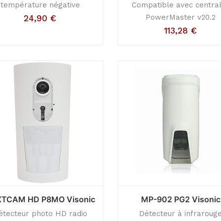
température négative
Compatible avec centra
PowerMaster v20.2
24,90
€
113,28
€
TCAM HD P8MO Visonic
MP-902 PG2 Visonic
étecteur photo HD radio
Détecteur à infraroug