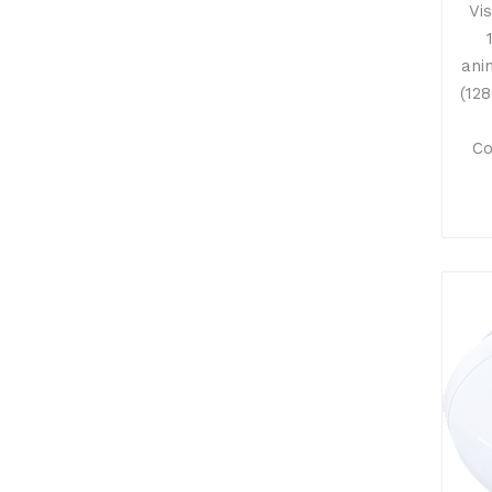
Vi
ani
(12
Co