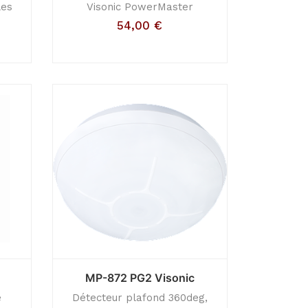
les
Visonic PowerMaster
54,00
€
MP-872 PG2 Visonic
e
Détecteur plafond 360deg,