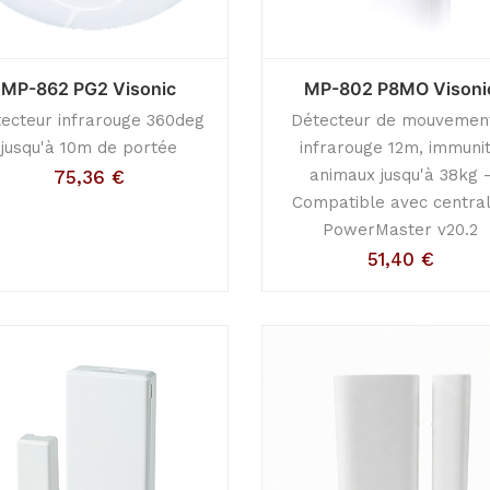
MP-862 PG2 Visonic
MP-802 P8MO Visoni
ecteur infrarouge 360deg
Détecteur de mouvemen
jusqu'à 10m de portée
infrarouge 12m, immuni
animaux jusqu'à 38kg 
75,36
€
Compatible avec centra
PowerMaster v20.2
51,40
€