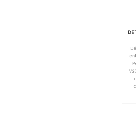
DE
Dé
en
P
V20
c