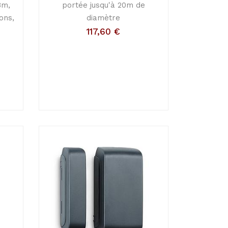
8m,
portée jusqu'à 20m de
ons,
diamètre
117,60
€