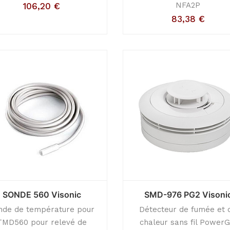
NFA2P
106,20
€
83,38
€
SONDE 560 Visonic
SMD-976 PG2 Visoni
nde de température pour
Détecteur de fumée et 
TMD560 pour relevé de
chaleur sans fil PowerG