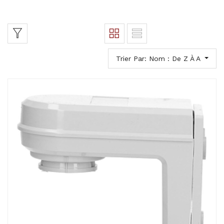
Trier Par: Nom : De Z À A