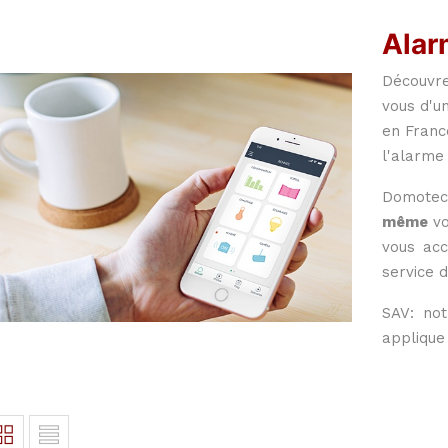
Alar
Découvre
vous d'u
en France
l'alarme 
Domotec
même
vo
vous acc
service 
SAV: not
applique 