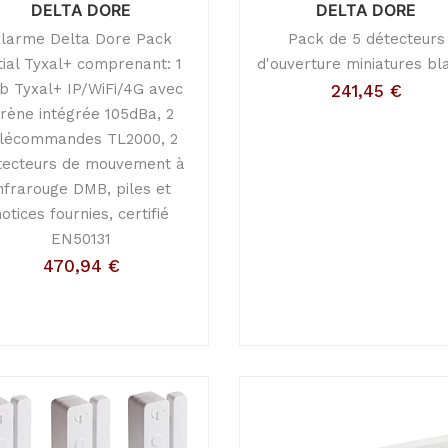
DELTA DORE
DELTA DORE
larme Delta Dore Pack
Pack de 5 détecteurs
itial Tyxal+ comprenant: 1
d'ouverture miniatures bl
b Tyxal+ IP/WiFi/4G avec
241,45
€
irène intégrée 105dBa, 2
élécommandes TL2000, 2
tecteurs de mouvement à
nfrarouge DMB, piles et
notices fournies, certifié
EN50131
470,94
€