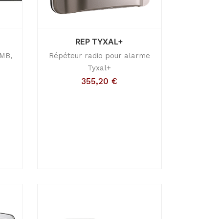
REP TYXAL+
DMB,
Répéteur radio pour alarme
Tyxal+
355,20
€