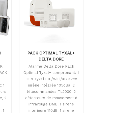
O
PACK OPTIMAL TYXAL+
DELTA DORE
CK
Alarme Delta Dore Pack
PACK
Optimal Tyxal+ comprenant: 1
Hub Tyxal+ IP/WiFi/4G avec
: 1
sirène intégrée 105dBa, 2
eurs
télécommandes TL2000, 2
e, 2
détecteurs de mouvement à
infrarouge DMB, 1 sirène
, 1
intérieure 110dB, 1 sirène