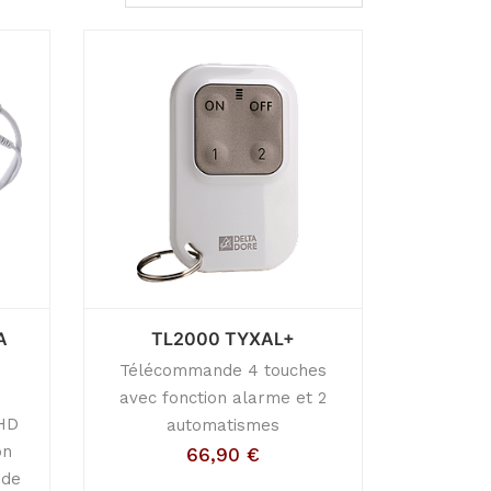
A
TL2000 TYXAL+
Télécommande 4 touches
avec fonction alarme et 2
lHD
automatismes
on
66,90
€
 de