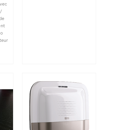
avec
/
de
ent
Go
cteur