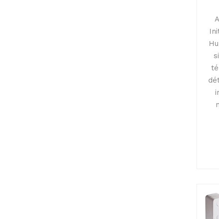
A
In
Hu
s
t
dé
i