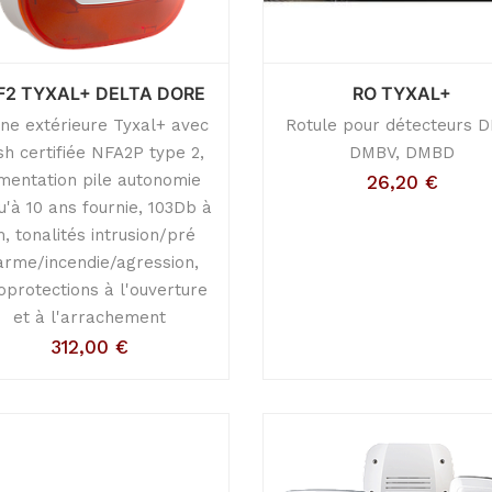
F2 TYXAL+ DELTA DORE
RO TYXAL+
ène extérieure Tyxal+ avec
Rotule pour détecteurs 
sh certifiée NFA2P type 2,
DMBV, DMBD
imentation pile autonomie
26,20
€
u'à 10 ans fournie, 103Db à
, tonalités intrusion/pré
arme/incendie/agression,
oprotections à l'ouverture
et à l'arrachement
312,00
€