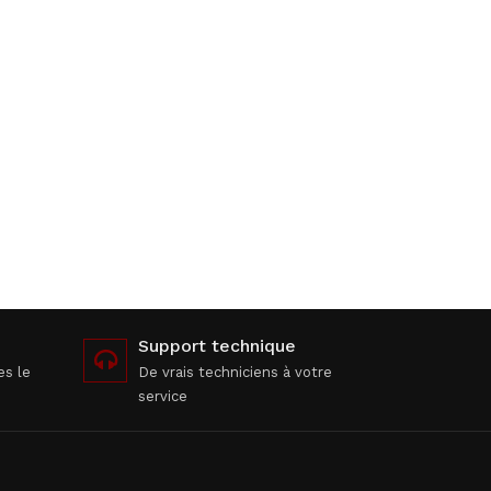
Support technique
es le
De vrais techniciens à votre
service