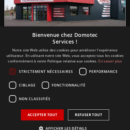
Suivez nous
Bienvenue chez Domotec
Services !
Notre site Web utilise des cookies pour améliorer l'expérience
utilisateur. En utilisant notre site Web, vous acceptez tous les cookies
conformément à notre Politique relative aux cookies.
En savoir plus
STRICTEMENT NÉCESSAIRES
PERFORMANCE
CIBLAGE
FONCTIONNALITÉ
NON CLASSIFIÉS
ACCEPTER TOUT
REFUSER TOUT
Copyright © 2018 Glamour, réalisation Sudokeys. Tous les
droits sont réservés.
AFFICHER LES DÉTAILS