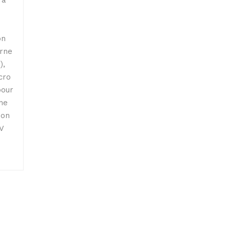
on
urne
),
cro
pour
rne
non
5V