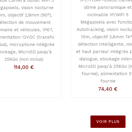
80B Caméra bullet WiFi 5
dôme panoramique et
gapixels, vision nocturne
inclinable IP/WiFi 5
0m, objectif 2,8mm (90°),
Mégapixels avec foncti
étection de mouvement
Autotracking, vision noct
mains et véhicules, IP67,
10m, objectif 3,6mm 74°
imentation 12VDC (transfo
détection intelligente, mi
clus), microphone intégrée
et haut parleur intégrés 
tockage, MicroSD jusqu'à
dialogue, stockage inte
256Go (non inclus)
MicroSD jusqu'à 256Go (
114,00
€
fournie), alimentation 
fournie
74,40
€
VOIR PLUS