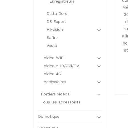
02
Enregistreurs
Mé
Delta Dore
3
d
DS Expert
hu
Hikvision
al
Safire
in
Vesta
s
Vidéo WIFI
Vidéo AHD/CVI/TVI
Vidéo 4G
Accessoires
Portiers vidéos
Tous les accessoires
Domotique