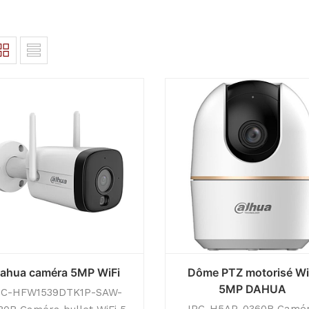
ahua caméra 5MP WiFi
Dôme PTZ motorisé Wi
5MP DAHUA
PC-HFW1539DTK1P-SAW-
IPC-H5AP-0360B Camé