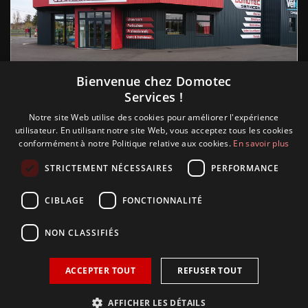
Suivez nous
Bienvenue chez Domotec
Services !
Notre site Web utilise des cookies pour améliorer l'expérience
utilisateur. En utilisant notre site Web, vous acceptez tous les cookies
conformément à notre Politique relative aux cookies.
En savoir plus
STRICTEMENT NÉCESSAIRES
PERFORMANCE
CIBLAGE
FONCTIONNALITÉ
NON CLASSIFIÉS
ACCEPTER TOUT
REFUSER TOUT
Copyright © 2018 Glamour, réalisation Sudokeys. Tous les
droits sont réservés.
AFFICHER LES DÉTAILS