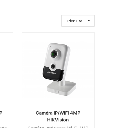
Trier Par
P
Caméra IP/WiFi 4MP
HIKVision
isée
Caméra intérieure Wi-Fi 4MP