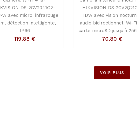
IKVISION DS-2CV2041G2-
HIKVISION DS-2CV2Q21G
-W avec micro, infrarouge
IDW avec vision nocturn
 m, détection intelligente,
audio bidirectionnel, Wi-Fi
IP66
carte microSD jusqu’à 256
119,88
€
70,80
€
VOIR PLUS