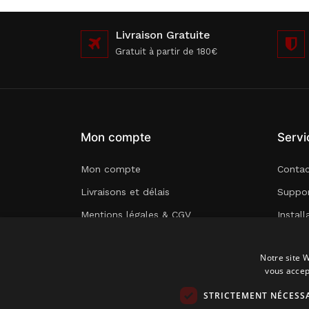
Livraison Gratuite
Gratuit à partir de 180€
Mon compte
Servi
Mon compte
Conta
Livraisons et délais
Suppor
Mentions légales & CGV
Instal
Paiement sécurisé
Pré-co
Notre site W
Garantie
Carte
vous accep
RGPD
STRICTEMENT NÉCESS