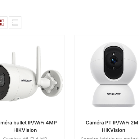
méra bullet IP/WiFi 4MP
Caméra PT IP/WiFi 2M
HIKVision
HIKVision
Caméra Wi-Fi 4 MP
Caméra intérieure motor