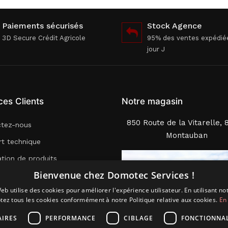
Paiements sécurisés
Stock Agence
3D Secure Crédit Agricole
95% des ventes expédié
jour J
ces Clients
Notre magasin
850 Route de la Vitarelle, 
ctez-nous
Montauban
t technique
lation de produits
Bienvenue chez Domotec Services !
nfiguration Système
eb utilise des cookies pour améliorer l'expérience utilisateur. En utilisant no
 SIM M2M
tez tous les cookies conformément à notre Politique relative aux cookies.
En 
AIRES
PERFORMANCE
CIBLAGE
FONCTIONNAL