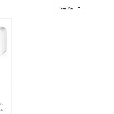
Trier Par
et
VANT