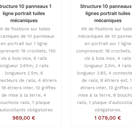
tructure 10 panneaux 1
Structure 10 panneaux
ligne portrait tuiles
lignes portrait tuiles
mécaniques
mécaniques
it de fixations sur tuiles
Kit de fixations sur tuil
caniques de 10 panneaux
mécaniques de 10 panne
en portrait sur 1 ligne
en portrait sur 1 ligne
prenant: 16 crochets, 150
comprenant: 18 crochets,
vis à bois inox, 6 rails
vis à bois inox, 4 rails
longueur 3.65m, 2 rails
longueur 2,5m, 4 rails
longueurs 2.5m, 6
longueur 3.65, 4 connect
ecteurs de rails, 4 étriers
de rails, 8 étriers ext, 
 18 étriers inter, 10 griffes
étriers inter, 10 griffes 
de mise à la terre, 4
mise à la terre, 8 bouch
bouchons rails, 1 plaque
rails, 1 plaque d'autocoll
autocollants obligatoires
obligatoires.
989,00
€
1 079,00
€