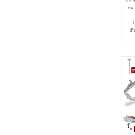
ext
d'