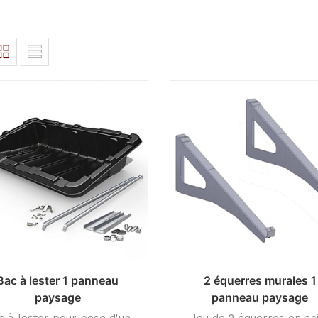
Bac à lester 1 panneau
2 équerres murales 1
paysage
panneau paysage
c à lester pour pose d'un
Jeu de 2 équerres en ac