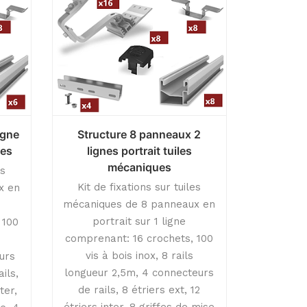
igne
Structure 8 panneaux 2
ues
lignes portrait tuiles
mécaniques
es
Kit de fixations sur tuiles
x en
mécaniques de 8 panneaux en
portrait sur 1 ligne
 100
comprenant: 16 crochets, 100
vis à bois inox, 8 rails
urs
longueur 2,5m, 4 connecteurs
ils,
de rails, 8 étriers ext, 12
ter,
étriers inter, 8 griffes de mise