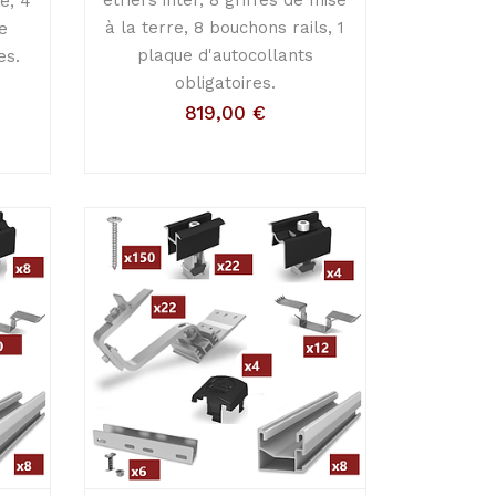
e, 4
à la terre, 8 bouchons rails, 1
e
plaque d'autocollants
es.
obligatoires.
819,00
€