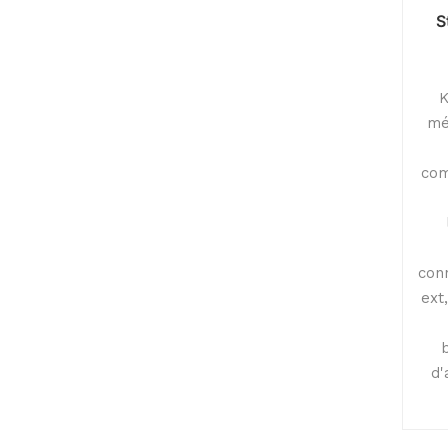
S
K
mé
com
conn
ext,
d'