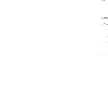
conn
ext,
d'