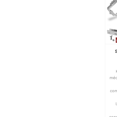
méc
com
conn