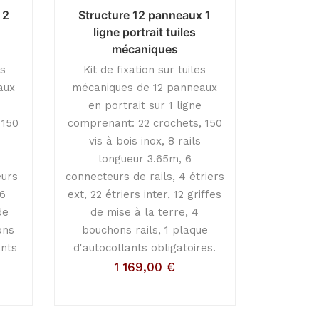
 2
Structure 12 panneaux 1
ligne portrait tuiles
mécaniques
es
Kit de fixation sur tuiles
aux
mécaniques de 12 panneaux
en portrait sur 1 ligne
 150
comprenant: 22 crochets, 150
vis à bois inox, 8 rails
longueur 3.65m, 6
eurs
connecteurs de rails, 4 étriers
16
ext, 22 étriers inter, 12 griffes
de
de mise à la terre, 4
ons
bouchons rails, 1 plaque
ants
d'autocollants obligatoires.
1 169,00
€