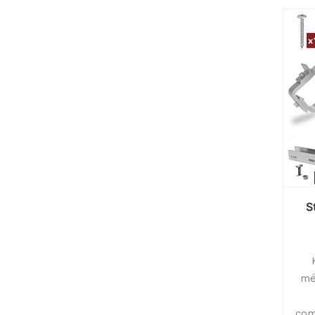
S
mé
com