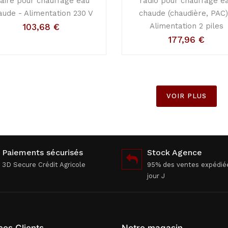
ilaire pour chauffage eau
radio pour chauffage e
aude - Alimentation 230 V
chaude (chaudière, PAC)
Alimentation 2 piles
103,68
€
177,96
€
VOIR PLUS
Paiements sécurisés
Stock Agence
3D Secure Crédit Agricole
95% des ventes expédié
jour J