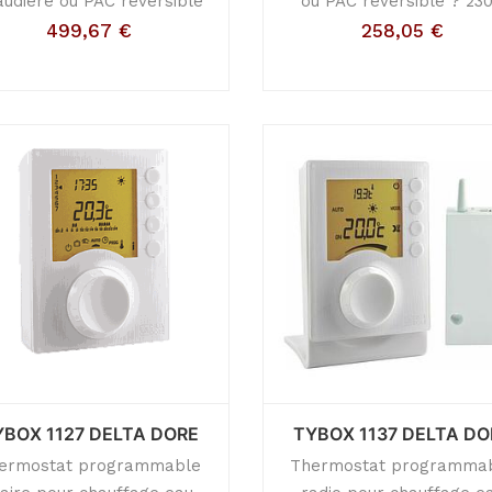
audière ou PAC réversible
ou PAC réversible ? 23
499,67
€
258,05
€
YBOX 1127 DELTA DORE
TYBOX 1137 DELTA DO
ermostat programmable
Thermostat programma