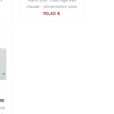
0V
filaire pour chauffage eau
chaude - Alimentation piles
110,40
€
RE
ble