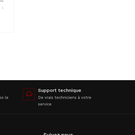
au
 -
Support technique
es le
De vrais techniciens à votre
service