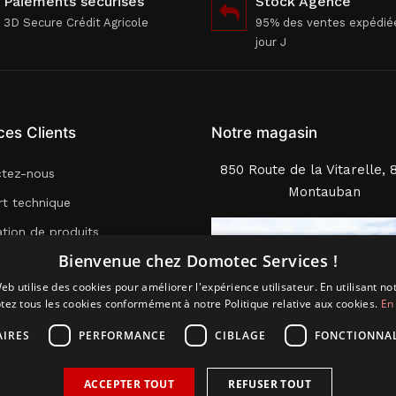
Paiements sécurisés
Stock Agence
3D Secure Crédit Agricole
95% des ventes expédié
jour J
ces Clients
Notre magasin
850 Route de la Vitarelle, 
ctez-nous
Montauban
t technique
lation de produits
Bienvenue chez Domotec Services !
nfiguration Système
eb utilise des cookies pour améliorer l'expérience utilisateur. En utilisant no
 SIM M2M
tez tous les cookies conformément à notre Politique relative aux cookies.
En 
AIRES
PERFORMANCE
CIBLAGE
FONCTIONNAL
ACCEPTER TOUT
REFUSER TOUT