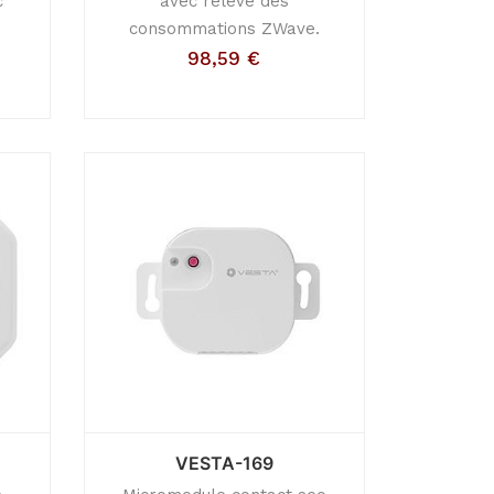
c
avec relevé des
consommations ZWave.
98,59
€
VESTA-169