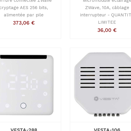
errure connectée ZWave
Micromodule éclairag
cryptage AES 256 bits,
ZWave, 10A, câblage
alimentée par pile
interrupteur - QUANTI
LIMITEE
373,06
€
36,00
€
VESTA-288
VESTA-106