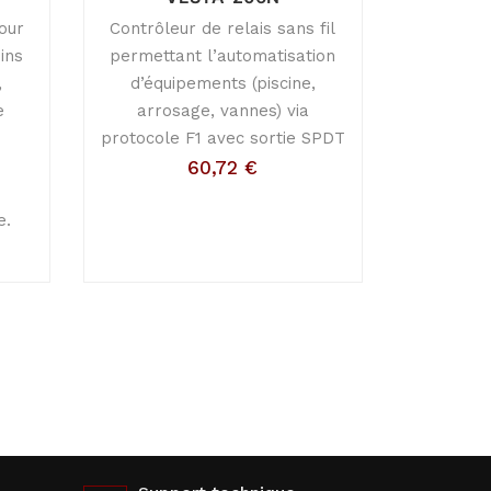
our
Contrôleur de relais sans fil
ins
permettant l’automatisation
,
d’équipements (piscine,
e
arrosage, vannes) via
e
protocole F1 avec sortie SPDT
60,72
€
e.