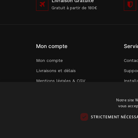
Livraison Gratuite
Gratuit à partir de 180€
Mon compte
Servi
Mon compte
Conta
Livraisons et délais
Suppor
Mentions légales & CGV
Instal
Paiement sécurisé
Pré-co
Notre site W
Garantie
Carte
vous accep
RGPD
STRICTEMENT NÉCESS