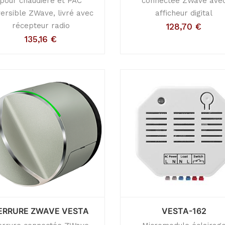
pour chaudière et PAC
connectée ZWave ave
ersible ZWave, livré avec
afficheur digital
récepteur radio
128,70
€
135,16
€
ERRURE ZWAVE VESTA
VESTA-162