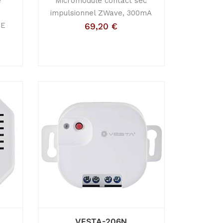
e
Micromodule contact sec
impulsionnel ZWave, 300mA
TE
69,20
€
VESTA-206N