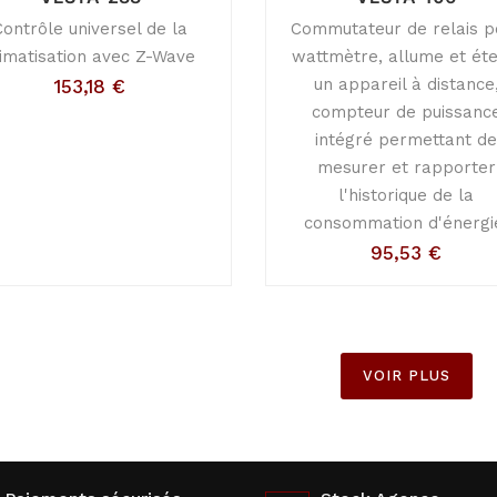
Contrôle universel de la
Commutateur de relais p
limatisation avec Z-Wave
wattmètre, allume et éte
un appareil à distance
153,18
€
compteur de puissanc
intégré permettant d
mesurer et rapporter
l'historique de la
consommation d'énergi
95,53
€
VOIR PLUS